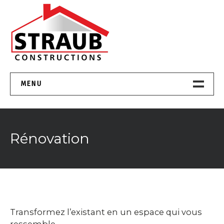
Skip
to
content
Villas du bien-être aux standards Minergie
MENU
Accueil
Rénovation
Construction
Rénovation
Collaboration
Transformez l’existant en un espace qui vous
Nos Réalisations
ressemble.