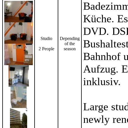
Badezimm
Küche. E
DVD. DSL 
Studio
Depending
Bushaltes
of the
2 People
season
Bahnhof u
Aufzug. E
inklusiv.
Large stu
newly reno