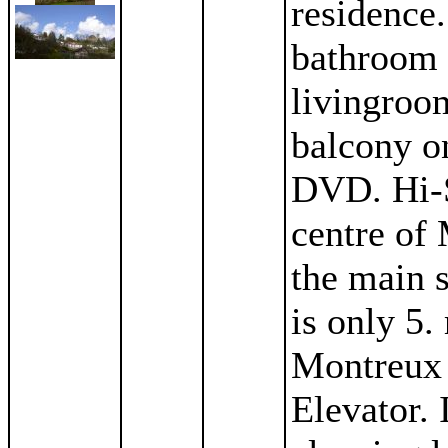
residence
bathroom 
livingroo
balcony o
DVD. Hi-S
centre of 
the main s
is only 5.
Montreux 
Elevator. 