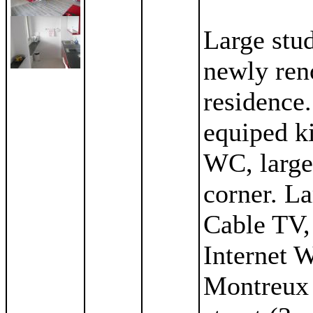
Large stu
newly reno
residence.
equiped k
WC, large
corner. La
Cable TV,
Internet W
Montreux 