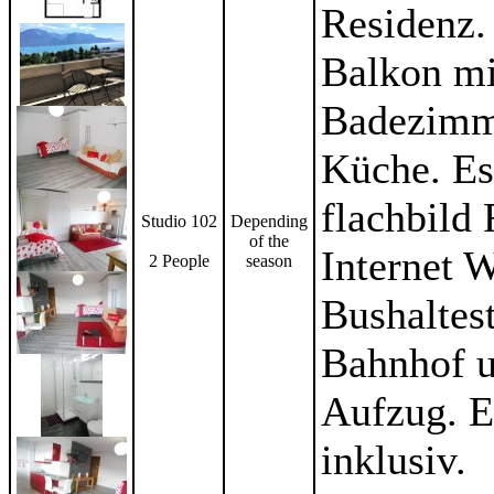
Residenz.
Balkon mi
Badezimm
Küche. E
flachbild
Studio 102
Depending
of the
Internet W
2 People
season
Bushaltes
Bahnhof u
Aufzug. E
inklusiv.